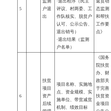
监测
·退出程序（民主
返贫动
5
户退
评议、村两委、工
态监测
出
作队核实、脱贫户
和帮扶
认可、公示公告、
工作要
退出销号）
点》
·退出结果（监测
户名单）
《国务
院扶贫
办、财
扶贫
政部关
项目名称、实施地
项目
于完善
点、资金规模、实
6
资产
扶贫资
施单位、带贫减贫
后续
金项目
机制、绩效目标