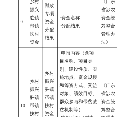
乡村
《广东
财政
振兴
省涉农
专项
驻镇
·资金名称
资金统
9
资金
帮镇
·分配结果
筹整合
分配
扶村
管理办
结果
资金
法》
·申报内容（含项
目名称、项目类
别、建设性质、实
乡村
施地点、资金规模
乡村
振兴
和筹资方式、受益
《广东
振兴
驻镇
对象、绩效目标、
省涉农
驻镇
帮镇
群众参与和带贫减
资金统
10
帮镇
扶村
贫机制等）
筹整合
扶村
资金