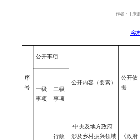
作者： | 来源
乡
公开事项
序
公开依
公开内容（要素）
号
据
一级
二级
事项
事项
·中央及地方政府
行政
涉及乡村振兴领域
《政府