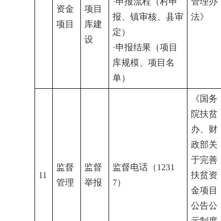
·申报流程（村申
管理办
资金
项目
报、镇审核、县审
法》
项目
库建
定）
设
·申报结果（项目
库规模、项目名
单）
《国务
院扶贫
办、财
政部关
于完善
监督
监督
监督电话（1231
11
扶贫资
管理
举报
7）
金项目
公告公