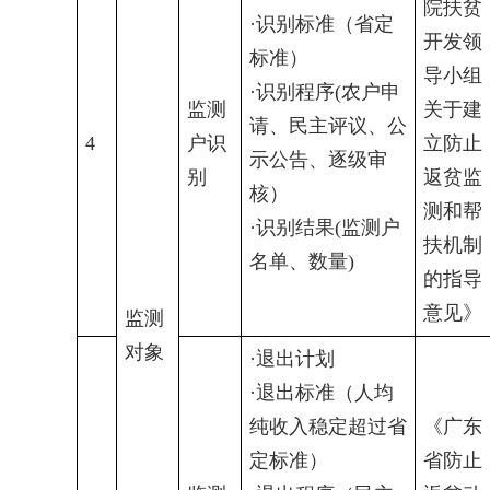
院扶贫
·识别标准（省定
开发领
标准）
导小组
·识别程序(农户申
监测
关于建
请、民主评议、公
4
户识
立防止
示公告、逐级审
别
返贫监
核）
测和帮
·识别结果(监测户
扶机制
名单、数量)
的指导
意见》
监测
对象
·退出计划
·退出标准（人均
纯收入稳定超过省
《广东
定标准）
省防止