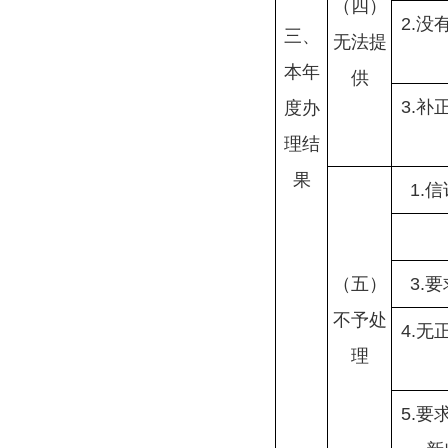
（四）
2.
三、
无法提
本年
供
3.
度办
理结
果
1.
（五）
3.
不予处
4.
理
5.