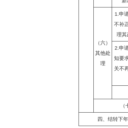
新
1.
不补
理其
（六）
2.
其他处
知要
理
关不
（
四、结转下