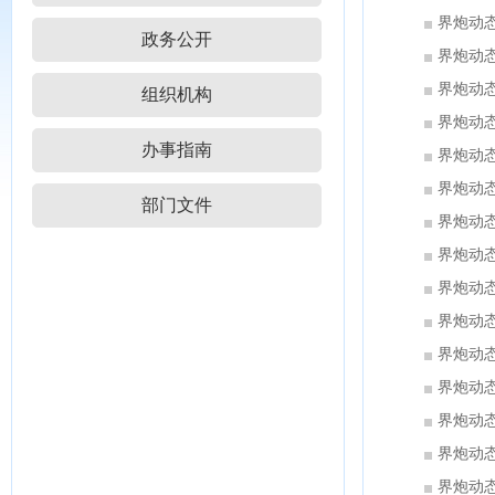
界炮动
政务公开
界炮动
界炮动
组织机构
界炮动
办事指南
界炮动
界炮动
部门文件
界炮动
界炮动
界炮动
界炮动
界炮动
界炮动
界炮动
界炮动
界炮动