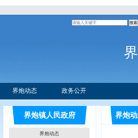
搜索
界
界炮动态
政务公开
组织机构
办事指南
界炮镇人民政府
界炮动
部门文件
界炮动态