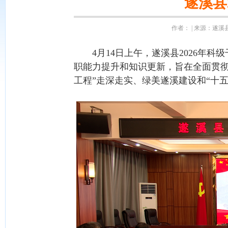
遂溪县
作者： | 来源：遂溪县融
4月14日上午，遂溪县2026年科
职能力提升和知识更新，旨在全面贯彻省委
工程”走深走实、绿美遂溪建设和“十