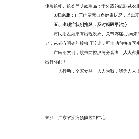
使用蚊帐、蚊香等防蚊用品；于外露的皮肤及衣
3.归来后：
14天内留意自身健康状况，若出
五、出现症状别拖延，及时就医早治疗
市民朋友如果有出现发热、关节疼痛/肌肉疼痛
史，或者有明确的蚊虫叮咬史，可主动向接诊医
市民朋友们，蚊虫防控没有旁观者，
人人都
出行标配！
一人行动，全家受益；人人为我，我为人人！
来源：广东省疾病预防控制中心