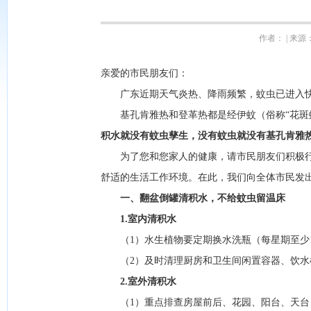
作者： | 来源：
亲爱的市民朋友们：
广东近期天气炎热、降雨频繁，蚊虫已进入快
基孔肯雅热和登革热都是经伊蚊（俗称“花斑蚊
积水就没有蚊虫孳生，没有蚊虫就没有基孔肯雅
为了您和您家人的健康，请市民朋友们积极行
舒适的生活工作环境。在此，我们向全体市民发
一、翻盆倒罐清积水，不给蚊虫留温床
1.室内清积水
（1）水生植物要定期换水洗瓶（每星期至少1
（2）及时清理厨房和卫生间闲置容器、饮水
2.室外清积水
（1）重点排查房屋前后、花园、阳台、天台、