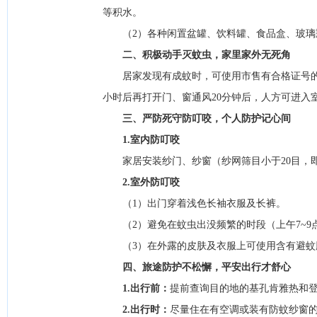
等积水。
（2）各种闲置盆罐、饮料罐、食品盒、玻璃
二、积极动手灭蚊虫
，家里家外无死角
居家发现有成蚊时，可使用市售有合格证号的杀
小时后再打开门、窗通风20分钟后，人方可进入
三、严防死守防叮咬，个人防护记心间
1.室内防叮咬
家居安装纱门、纱窗（纱网筛目小于20目，即筛
2.室外防叮咬
（1）出门穿着浅色长袖衣服及长裤。
（2）避免在蚊虫出没频繁的时段（上午7~9点
（3）在外露的皮肤及衣服上可使用含有避
四、旅途防护不松懈，平安出行才舒心
1.出行前：
提前查询目的地的基孔肯雅热和
2.出行时：
尽量住在有空调或装有防蚊纱窗