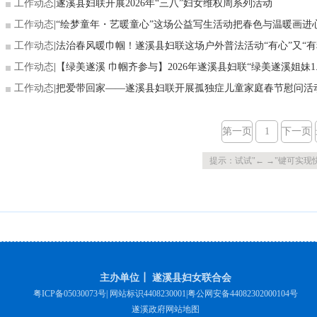
工作动态
|
遂溪县妇联开展2026年“三八”妇女维权周系列活动
工作动态
|
“绘梦童年・艺暖童心”这场公益写生活动把春色与温暖画进
工作动态
|
法治春风暖巾帼！遂溪县妇联这场户外普法活动“有心”又“有
工作动态
|
【绿美遂溪 巾帼齐参与】2026年遂溪县妇联“绿美遂溪姐妹1..
工作动态
|
把爱带回家——遂溪县妇联开展孤独症儿童家庭春节慰问活
第一页
1
下一页
提示：试试"← →"键可实现
主办单位┃ 遂溪县妇女联合会
粤ICP备05030073号
| 网站标识4408230001|
粤公网安备44082302000104号
遂溪政府网站地图