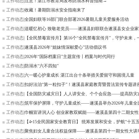
工作动态
|
注意！湛江市教育局发布防溺水科普指南→
工作动态
|
收藏！暑期防溺水安全指南来了
工作动态
|
全国妇联等16部门联合部署2026暑期儿童关爱服务活动
工作动态
|
送暖忆初心 致敬老党员——遂溪县妇联联合遂溪县女企业家协
工作动态
|
【全民禁毒宣传月】第16个“全民禁毒宣传月”，守护未来，一起
工作动态
|
遂溪县2026年“姐妹情深献爱心”活动倡议书
工作动态
|
2026年“国际档案日”主题宣传丨档案与时代同行
工作动态
|
防溺水“六不四知”
工作动态
|
六一暖心护童成长 湛江出台十条举措关爱留守和困境儿童
工作动态
|
扣好法治“第一粒扣子”！遂溪县家庭教育暨普法宣传专题讲座正
工作动态
|
【全国防灾减灾日】人人讲安全、个个会应急——提高防灾减灾
工作动态
|
筑牢保护屏障，守护儿童成长——遂溪县举办2026年儿童全面性
工作动态
|
巾帼宣讲润人心 创业家教双赋能——遂溪县第四十二期女性大
工作动态
|
【4•15全民国家安全教育日】 统筹发展和安全，护航“十五五.
工作动态
|
聚焦妇女儿童合法权益保障——遂溪县第四十一期女性大讲