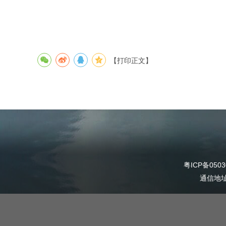
【打印正文】
粤ICP备0503
通信地址