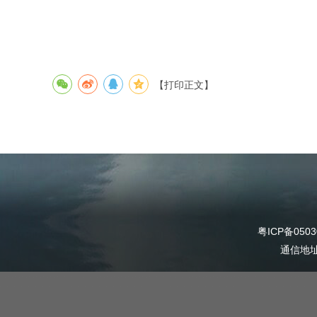
【打印正文】
粤ICP备0503
通信地址