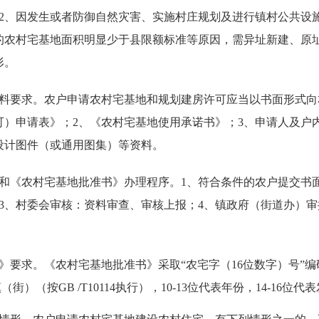
2、因发生或者防御自然灾害、实施村庄规划及进行镇村公共设
的农村宅基地面积明显少于县限额标准等原因，需异址新建、原
形。
要求。农户申请农村宅基地和规划建房许可应当以书面形式向
可）申请表》；2、《农村宅基地使用承诺书》；3、申请人及户
宅设计图件（或通用图集）等资料。
《农村宅基地批准书》办理程序。1、符合条件的农户提交书面
3、村委会审核：资料审查、审核上报；4、镇政府（街道办）审
求。《农村宅基地批准书》采取“农宅字（16位数字）号”编码
代表镇（街）（按GB /T10114执行），10-13位代表年份，14-16