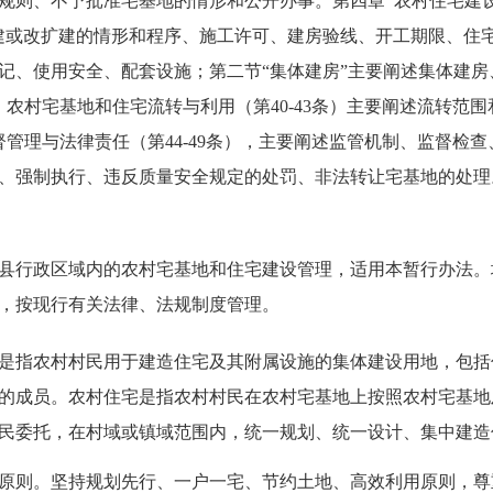
则、不予批准宅基地的情形和公开办事。第四章 农村住宅建设管
建或改扩建的情形和程序、施工许可、建房验线、开工期限、住
记、使用安全、配套设施；第二节“集体建房”主要阐述集体建
农村宅基地和住宅流转与利用（第40-43条）主要阐述流转范
管理与法律责任（第44-49条），主要阐述监管机制、监督检
、强制执行、违反质量安全规定的处罚、非法转让宅基地的处理。
行政区域内的农村宅基地和住宅建设管理，适用本暂行办法。
，按现行有关法律、法规制度管理。
指农村村民用于建造住宅及其附属设施的集体建设用地，包括
的成员
。农村住宅是指农村村民在农村宅基地上按照农村宅基地
民委托，在村域或镇域范围内，统一规划、统一设计、集中建造
则。坚持规划先行、一户一宅、节约土地、高效利用原则，尊