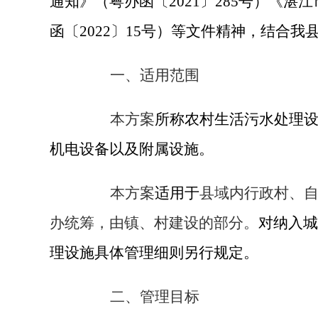
通知》（粤办函〔
2021
〕
285
号）《湛江
函〔
2022
〕
15
号
）等文件精神，结合我
一、适用范围
本方案
所称农村生活污水处理
机电设备以及附属设施。
本方案
适用于
县域内行政村、
办统筹，由镇、村建设的部分。
对纳入城
理设施具体管理细则另行规定。
二、管理目标