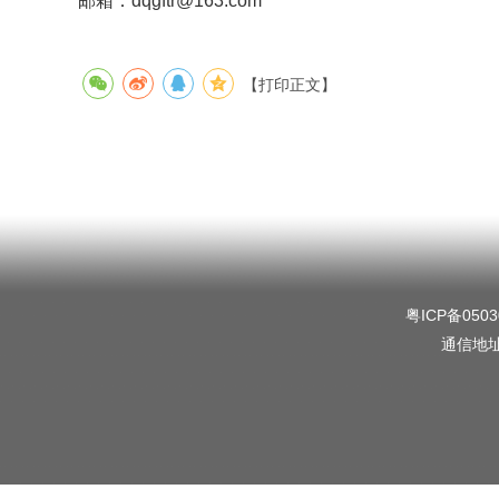
邮箱：dqgftr@163.com
【打印正文】
粤ICP备0503
通信地址