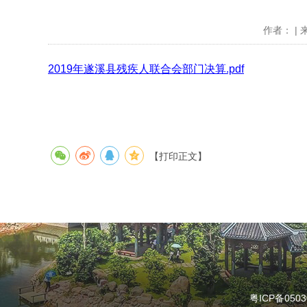
作者： | 
2019年遂溪县残疾人联合会部门决算.pdf
【打印正文】
粤ICP备0503