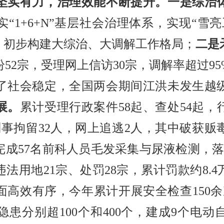
实有力，治理效能不断提升。
一是综治
“1+6+N”基层社会治理体系，实现“雪
，初步构建大综治、大调解工作格局；
二是
52宗，受理网上信访30宗，调解率超过9
了社会稳定，全国两会期间江洪未发生越
展。
累计受理行政案件58起、查处54起，
刑事拘留32人，网上追逃2人，其中破获贩
完成57名前科人员毛发采集与尿液检测，落
法用地21宗、处罚28宗，累计罚款约8.4
面高效有序，今年累计开展安全检查150余
患分别超100个和400个，建成9个电