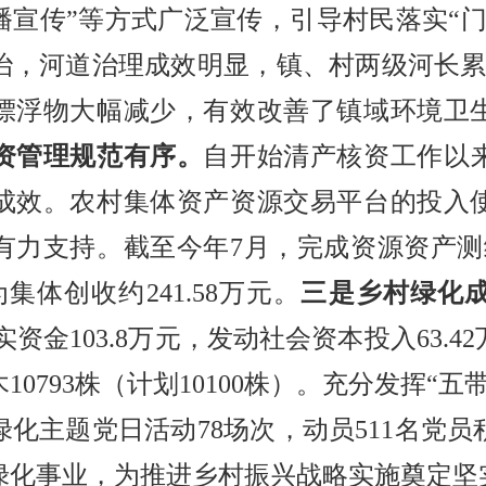
播宣传”等方式广泛宣传，引导村民落实“门
治，河道治理成效明显，镇、村两级河长累计
漂浮物大幅减少，有效改善了镇域环境卫
资管理规范有序。
自开始清产核资工作以
成效。农村集体资产资源交易平台的投入
有力支持。截至今年7月，完成资源资产测绘
集体创收约241.58万元。
三是乡村绿化
落实资金103.8万元，发动社会资本投入63.
0793株（计划10100株）。充分发挥“
化主题党日活动78场次，动员511名党
村绿化事业，为推进乡村振兴战略实施奠定