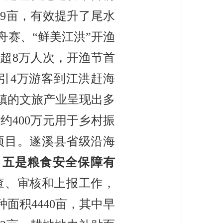
49亩，有效提升了尾水
龙舟赛、“鲜美江洪”开渔
客超8万人次，开渔节首
吸引4万游客到江洪赶海
全镇的文旅产业呈现出多
约400万元用于乡村振
项目。遂溪县省级沿海
。
五是粮食安全保障有
查、审核和上报工作，
面积4440亩，其中早