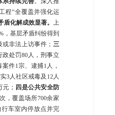
体系持续完善
。深入推
亮工程”全覆盖并强化运
矛盾化解成效显著。
上
5%，基层矛盾纠纷得到
级或非法上访事件；
三
行政处罚80人，刑事立
毒案件1宗、逮捕1人，
实3人社区戒毒及12人
万元；
四是公共安全防
次，覆盖场所700余家
动自行车室内停放点并完