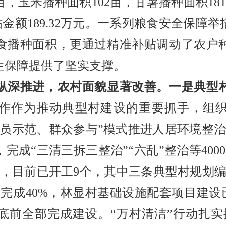
6亩，玉米播种面积102亩，甘薯播种面积18
，补贴金额189.32万元。一系列粮食安全保
食播种面积，更通过精准补贴调动了农户
生保障提供了坚实支撑。
深推进，农村面貌显著改善。
一是典型
作作为推动典型村建设的重要抓手，组
员示范、群众参与”模式推进人居环境整治
，完成“三清三拆三整治”“六乱”整治等40
万元，目前已开工9个，其中三条典型村规划
完成40%，林显村基础设施配套项目建设
底前全部完成建设。“万村清洁”行动扎实