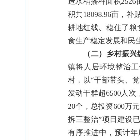
造水稻播种面积252
积共18098.96亩
耕地红线、稳住了粮
食生产稳定发展和民
（二）乡村振兴纵
镇将人居环境整治工
村，以“干部带头、党
发动干群超6500人次
20个，总投资600
拆三整治”项目建设已
有序推进中，预计年