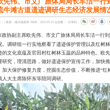
欧先伟、市文广旅体局局长车洁一行
流牛滩古道遗迹调研生态经济发展情
： | 来源：城月镇政府 | 时间：2023-05-25
点击数：
-
分享到：
上午，市政协副主席欧先伟、市文广旅体局局长车洁一行
况。调研组一行实地察看了遗迹保护管理以及红树
迹的文化底蕴及官田村红树林玉蕊的品种特色。欧
理研究，理清思路，做好遗迹保护宣传工作，加快
，加大保护修复力度，挖掘生态价值，不断推进“红
镇人大主席陈怀东等陪同调研。