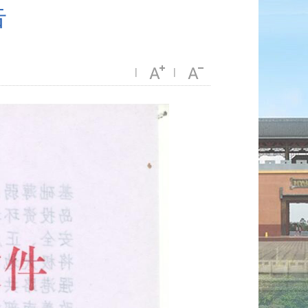
告
|
|