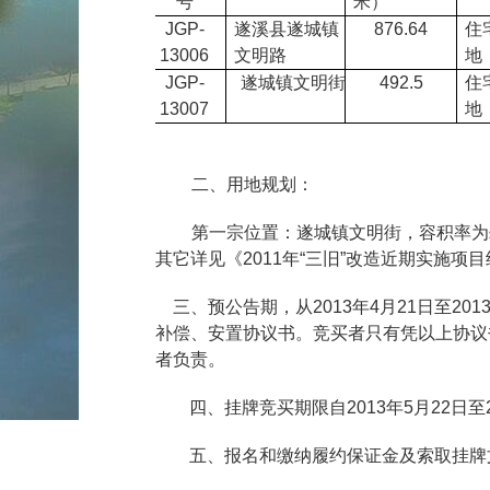
号
米）
第一
JGP-
遂溪县遂城镇
876.64
住
宗
13006
文明路
地
第二
JGP-
遂城镇文明街
492.5
住
宗
13007
地
二、用地规划：
第一宗位置：遂城镇文明街，容积率为≤7
其它详见《2011年“三旧”改造近期实施项
三、预公告期，从2013年4月21日至2
补偿、安置协议书。竞买者只有凭以上协议
者负责。
四、挂牌竞买期限自2013年5月22日至
五、报名和缴纳履约保证金及索取挂牌文