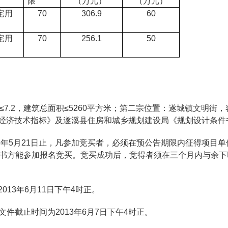
限
（万元）
（万元）
宅用
70
306.9
60
宅用
70
256.1
50
.2，建筑总面积≤5260平方米；第二宗位置：遂城镇文明街，容积
目经济技术指标》及遂溪县住房和城乡规划建设局《规划设计条件书》
013年5月21日止，凡参加竞买者，必须在预公告期限内征得项目
书方能参加报名竞买。竞买成功后，竞得者须在三个月内与余下
2013年6月11日下午4时正。
件截止时间为2013年6月7日下午4时正。