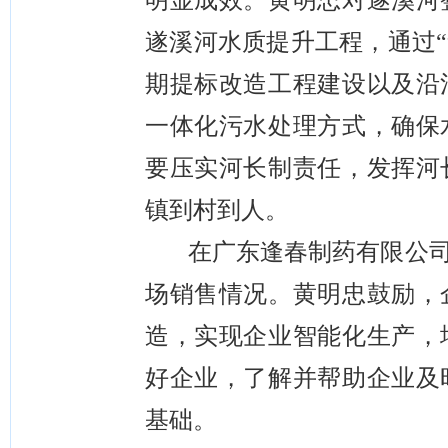
明显成效。黄明忠对遂溪河
遂溪河水质提升工程，
通过
期提标改造工程建设
以及
沿
一体化污水处理方式，确保
要压实河长制责任，发挥河
镇到村到人。
在广东逢春制药有限公
场销售
情况。
黄明忠
鼓励，
造，
实现企业智能化生产，
好企业，了解并帮助企业及
基础。