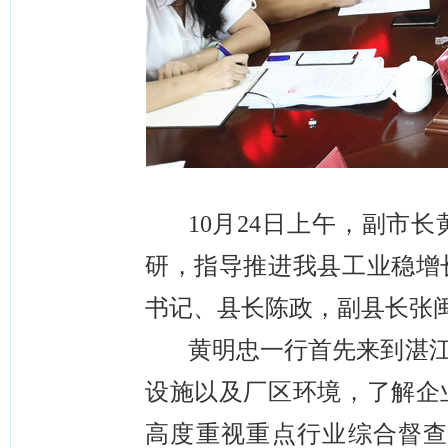
10月24日上午，副市
研，指导推进我县工业稳增
书记、县长陈政，
副县长张
黄明忠一行首先来到湛
设施
以及厂区环境，
了解企
高度重视
重点行业综合督