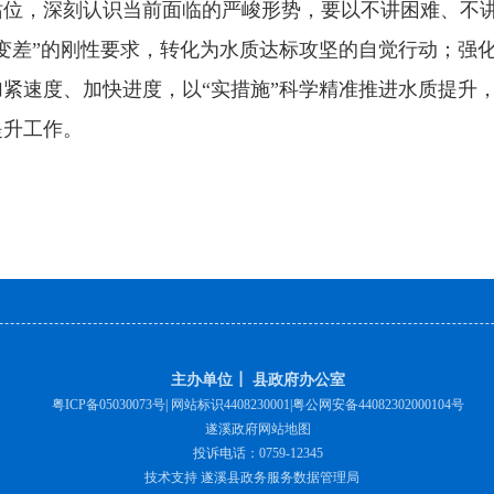
，深刻认识当前面临的严峻形势，要以不讲困难、不讲
变差”的刚性要求，转化为水质达标攻坚的自觉行动；强
紧速度、加快进度，以“实措施”科学精准推进水质提升，
提升工作。
主办单位┃ 县政府办公室
粤ICP备05030073号
| 网站标识4408230001|
粤公网安备44082302000104号
遂溪政府网站地图
投诉电话：0759-12345
技术支持 遂溪县政务服务数据管理局