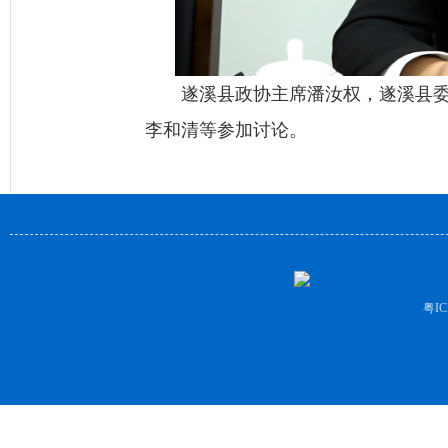
遂溪县政协主席潘汝权，遂溪县委常
李和清等参加讨论。
粤IC