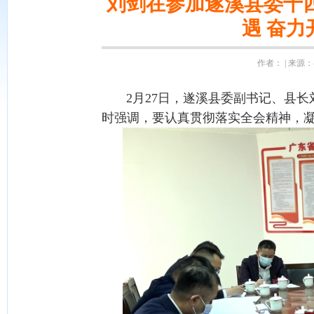
刘剑在参加遂溪县委十
遇 奋
作者： | 来源：县
2月27日，遂溪县委副书记、县长
时强调，要认真贯彻落实全会精神，