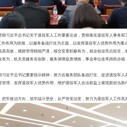
彻习近平总书记关于退役军人工作重要论述，贯彻落实退役军人事务部工作
+12”工作布局为统领，以服务备战打仗为主题，以发挥退役军人优势作用为
高质高效，规财管理精细严谨，移交安置积极有为，就业创业亮点纷呈，
发有为，机关党建务实创新，服务保障提质增效，事业单位改革蹄疾步稳
习近平总书记重要指示精神，努力在服务部队备战打仗、促进退役军人高
育管理、发挥退役军人优势作用、维护退役军人合法权益上展现新担当新
把牢政治方向，筑牢战斗堡垒，从严管党治党，努力为退役军人工作高