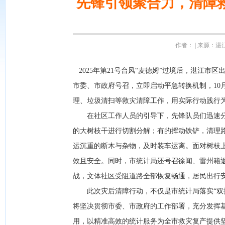
先锋引领聚合力，清障
作者： | 来源：湛江市
2025年第21号台风“麦德姆”过境后，湛江
市委、市政府号召，立即启动平急转换机制，10
理、垃圾清扫等救灾清障工作，用实际行动践行
在社区工作人员的引导下，先锋队员们迅速分
的大树枝干进行切割分解；有的挥动铁铲，清理
运沉重的断木与杂物，及时装车运离。面对树枝
效且安全。同时，市统计局还号召徐闻、雷州籍
战，文体社区受阻道路全部恢复畅通，居民出行
此次灾后清障行动，不仅是市统计局落实“双报
将坚决贯彻市委、市政府的工作部署，充分发挥
用，以精准高效的统计服务为全市救灾复产提供