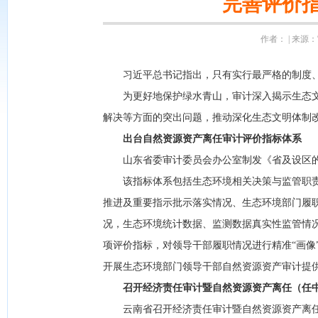
完善评价指
作者： | 来源：审
习近平总书记指出，只有实行最严格的制度、
为更好地保护绿水青山，审计深入揭示生态文
解决等方面的突出问题，推动深化生态文明体制
出台自然资源资产离任审计评价指标体系
山东省委审计委员会办公室制发《省及设区的
该指标体系包括生态环境相关决策与监管职责履
推进及重要指示批示落实情况、生态环境部门履
况，生态环境统计数据、监测数据真实性监管情
项评价指标，对领导干部履职情况进行精准“画像
开展生态环境部门领导干部自然资源资产审计提
召开经济责任审计暨自然资源资产离任（任
云南省召开经济责任审计暨自然资源资产离任（