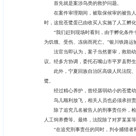
首先就是案涉鸟类的救护问题。
在案件审理期间，被取保候审的被告人之一
时，这批苍鹭蛋已由收买人实施了人工孵
“我们赶到现场时看到，由于孵化条件十
为饥饿、受伤、冻病而死亡。”银川铁路运
法官当即认为，案子当然要审，救助幼鸟
议。经多方协调，委托石嘴山市平罗县野
此外，宁夏回族自治区高级人民法院、银
鹭。
经过精心养护，曾经孱弱幼小的苍鹭幼鸟羽
鸟儿顺利放飞，相关人员也必须承担责
除了追究几名被告人的刑事责任外，检察
人工饲养费等。最终，法院除了对罗某某等
“在追究刑事责任的同时，判令捕猎者和