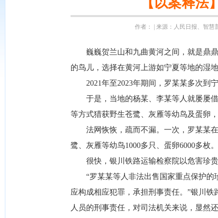
【以案释法
作者： | 来源：人民日报、智慧普法
巍巍贺兰山和九曲黄河之间，就是鼎鼎大
的鸟儿，选择在黄河上游如宁夏等地的湿
2021年至2023年期间，罗某某多次
于是，当地的杨某、李某等人就屡屡借着
等方式猎获野生苍鹭、灰雁等幼鸟及蛋卵
法网恢恢，疏而不漏。一次，罗某某在运
鹭、灰雁等幼鸟1000多只、蛋卵6000
很快，银川铁路运输检察院以危害珍贵、
“罗某某等人非法出售国家重点保护的珍
应构成相应犯罪，承担刑事责任。”银川铁
人员的刑事责任，对司法机关来说，显然