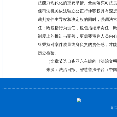
法能力现代化的重要举措。全面落实司法
保司法机关依法独立公正行使职权具有深远
裁判案件主导权和决定权的同时，强调法官
任；既包括行为责任，也包括结果责任；
制度上的推进与完善，更需要审判人员内
终秉持对案件质量终身负责的责任感，才
历史检验。
（文章节选自崔亚东主编的《法治文明溯
来源：法治日报、智慧普法平台（中国
粤IC