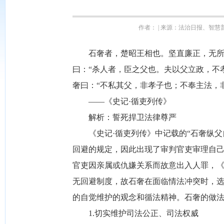
作者： | 来源：法治日报、智慧普法
石奢者，楚昭王相也。坚直廉正，无所阿
曰：“杀人者，臣之父也。夫以父立政，不
奢曰：“不私其父，非孝子也；不奉主法，
——《史记·循吏列传》
解析：誓死捍卫法律尊严
《史记·循吏列传》中记载的“石奢纵父
回避的规定，因此出现了审判官吏审理自
官吏因亲属或仇嫌关系而故意出入人罪，《
无回避制度，故石奢在面临情法冲突时，
的自觉维护的观念和循法精神。石奢的做
1.切实维护司法公正、司法权威